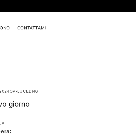
🖌️ Scrivimi per informazioni
SONO
CONTATTAMI
 2024OP-LUCEDNG
vo giorno
LA
pera: