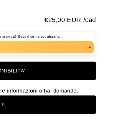
€25,00 EUR /cad
a stampa? Scopri come acquistarla →
▾
nibile in
edizione limitata
.
onibilità e completare l’acquisto, contattami
NIBILITA'
art@gmail.com
tre informazioni o hai domande,
1 1454995
UI
sante
“Richiedi disponibilità”
qui sotto.
posta, ti prego di indicare
il titolo o l’ID
ressa, come riportato sulla pagina.