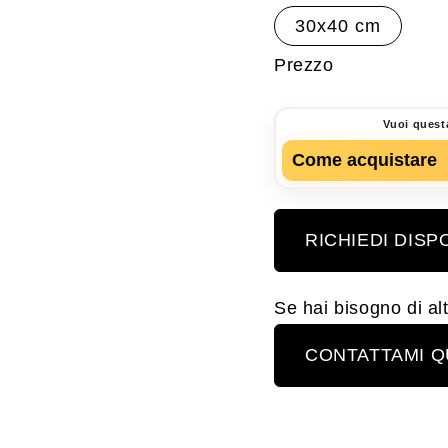
30x40 cm
Prezzo
Vuoi quest
Come acquistare
Questa stampa è dispo
Per verificarne la disp
RICHIEDI DISPO
direttamente:
📩
Email:
art.ivanka.
Se hai bisogno di al
💬
WhatsApp:
+39 33
CONTATTAMI Q
Oppure tramite il pul
🔹 Per facilitare la ris
dell’opera
che ti inte