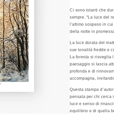
Ci sono istanti che du
sempre. “La luce del n
l’attimo sospeso in cui l
della notte in promess
La luce dorata del mat
sue tonalità fredde e c
La foresta si risveglia
paesaggio si lascia at
profonda e di rinnova
accompagna, invitando 
Questa stampa d’autore,
pensata per chi cerca 
luce e senso di rinasci
equilibrio e di quella