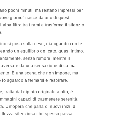
rano pochi minuti, ma restano impressi per
uovo giorno” nasce da uno di questi:
’alba filtra tra i rami e trasforma il silenzio
a.
tino si posa sulla neve, dialogando con le
reando un equilibrio delicato, quasi intimo.
 lentamente, senza rumore, mentre il
traversare da una sensazione di calma
mento. È una scena che non impone, ma
lo sguardo a fermarsi e respirare.
 tratta dal dipinto originale a olio, è
immagini capaci di trasmettere serenità,
ta. Un’opera che parla di nuovi inizi, di
 bellezza silenziosa che spesso passa