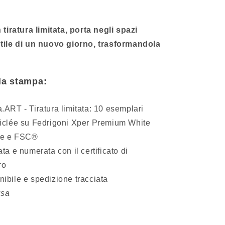
 tiratura limitata, porta negli spazi
ntile di un nuovo giorno, trasformandola
.
lla stampa:
.ART - Tiratura limitata: 10 esemplari
Giclée su Fedrigoni Xper Premium White
ree e FSC®
ta e numerata con il certificato di
ro
ibile e spedizione tracciata
usa